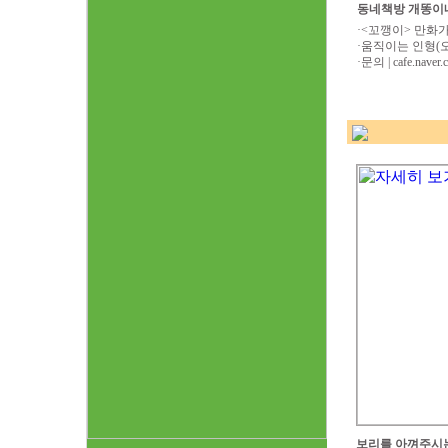
동네책방 개똥이네
·<꼬깽이> 만화가 
·움직이는 인형(오토
·문의 | cafe.naver
보리를 아껴주시