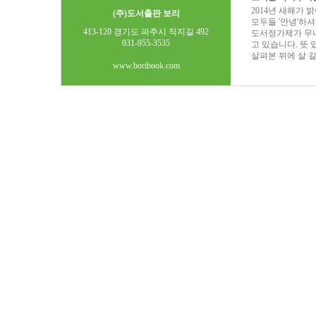
2014년 새해가 
(주)도서출판 보리
모두들 '안녕'하셔
413-120 경기도 파주시 직지길 492
도서정가제가 무너
031-955-3535
고 있습니다. 뜻
살펴본 뒤에 살 
www.boribook.com